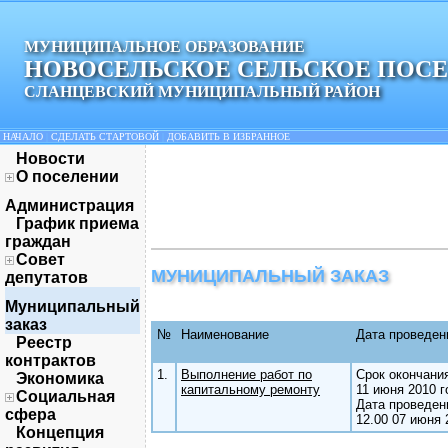
МУНИЦИПАЛЬНОЕ ОБРАЗОВАНИЕ
НОВОСЕЛЬСКОЕ СЕЛЬСКОЕ ПОС
СЛАНЦЕВСКИЙ МУНИЦИПАЛЬНЫЙ РАЙОН
НАЧАЛО
|
СДЕЛАТЬ СТАРТОВОЙ
|
ДОБАВИТЬ В ИЗБРАННОЕ
Новости
О поселении
Администрация
График приема
граждан
Совет
МУНИЦИПАЛЬНЫЙ ЗАКАЗ
депутатов
Муниципальный
заказ
№
Наименование
Дата проведен
Реестр
контрактов
1.
Выполнение работ по
Срок окончани
Экономика
капитальному ремонту
11 июня 2010 г
Социальная
Дата проведен
сфера
12.00 07 июня 
Концепция